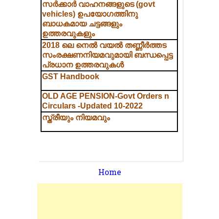
സർക്കാർ വാഹനങ്ങളുടെ (govt
vehicles) ഉപയോഗത്തിനു
ബാധകമായ ചട്ടങ്ങളും
ഉത്തരവുകളും
2018 ലെ നെൽ വയൽ തണ്ണീർത്തട
സംരക്ഷണനിയമവുമായി ബന്ധപ്പെട്ട
പ്രധാന ഉത്തരവുകള്‍
GST Handbook
OLD AGE PENSION-Govt Orders n
Circulars -Updated 10-2022
സ്ത്രീയും നിയമവും
Home