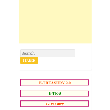
S
e
a
r
c
h
f
o
r
E-TREASURY 2.0
:
E-TR-5
e-Treasury