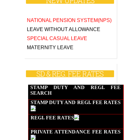
NEW UPDATES
NATIONAL PENSION SYSTEM(NPS)
LEAVE WITHOUT ALLOWANCE
SPECIAL CASUAL LEAVE
MATERNITY LEAVE
PATERNITY LEAVE
STATE LIFE INSURANCE (SLI)
GROUP INSURANCE SCHEME (GIS)
SD & REG. FEE RATES
FAMILY BENEFIT SCHEME (FBS)
GPAIS
STAMP DUTY AND REGI. FEE
SEARCH
LTC
STAMP DUTY AND REGI. FEE RATES
HOUSE BUILDING ADVANCE (HBA)
REGI. FEE RATES
PRIVATE ATTENDANCE
FEE RATES