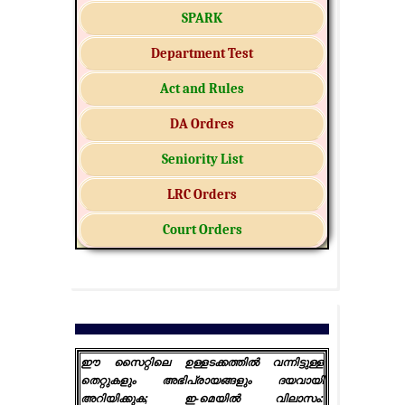
SPARK
Department Test
Act and Rules
DA Ordres
Seniority List
LRC Orders
Court Orders
ഈ സൈറ്റിലെ ഉള്ളടക്കത്തിൽ വന്നിട്ടുള്ള
തെറ്റുകളും അഭിപ്രായങ്ങളും ദയവായി
അറിയിക്കുക; ഇ-മെയിൽ വിലാസം: