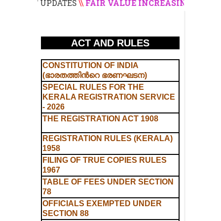
ST UPDATES
\\
FAIR VALUE INCREASING ORDER (220%
n
t
ACT AND RULES
CONSTITUTION OF INDIA
(ഭാരതത്തിന്‍റെ ഭരണഘടന)
SPECIAL RULES FOR THE
KERALA REGISTRATION SERVICE
- 2026
THE REGISTRATION ACT 1908
REGISTRATION RULES (KERALA)
1958
FILING OF TRUE COPIES RULES
1967
TABLE OF FEES UNDER SECTION
78
OFFICIALS EXEMPTED UNDER
SECTION 88