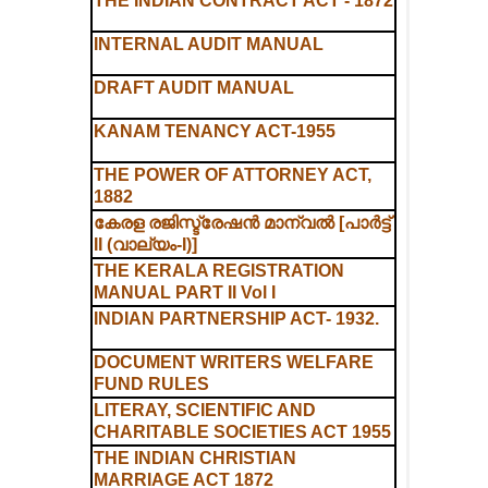
THE INDIAN CONTRACT ACT - 1872
INTERNAL AUDIT MANUAL
DRAFT AUDIT MANUAL
KANAM TENANCY ACT-1955
THE POWER OF ATTORNEY ACT,
1882
കേരള രജിസ്ട്രേഷൻ മാന്വൽ [പാർട്ട്
II (വാല്യം-I)]
THE KERALA REGISTRATION
MANUAL PART II Vol I
INDIAN PARTNERSHIP ACT- 1932.
DOCUMENT WRITERS WELFARE
FUND RULES
LITERAY, SCIENTIFIC AND
CHARITABLE SOCIETIES ACT 1955
THE INDIAN CHRISTIAN
MARRIAGE ACT 1872