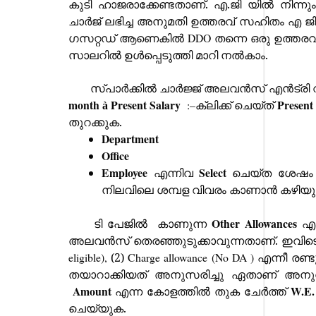
കുടി ഹാജരാക്കേണ്ടതാണ്. എ.ജി യി
ൽ നിന്നു
ചാർജ് ലഭിച്ച അനുമതി ഉത്തരവ് സഹിതം എ 
ഗസറ്റഡ് ആണെകിൽ
DDO
തന്നെ ഒരു ഉത്തരവ
സാലറി
ൽ ഉൾപ്പെടുത്തി മാറി
നൽകാം.
സ്പാർക്കിൽ ചാർജ്ജ് അലവൻസ് എൻട്രി വ
month
Present Salary
Present 
:–
ക്ലിക്ക് ചെയ്ത്
à
തുറക്കുക.
Department
Office
Employee
Select
എന്നിവ
ചെയ്ത ശേഷം
നിലവിലെ ശമ്പള വിവരം കാണാ
ൻ കഴിയു
Other Allowances
ടി പേജി
ൽ
കാണുന്ന
എ
അലവൻസ് തെരഞ്ഞുടുക്കാവുന്നതാണ്. ഇവിട
eligible),
(2)
Charge allowance (No DA )
എന്നീ രണ
തയാറാക്കിയത് അനുസരിച്ചു ഏതാണ് അനുവദി
Amount
W.E.
എന്ന കോളത്തിൽ തുക ചേ
ർ
ത്ത്
ചെയ്യുക.