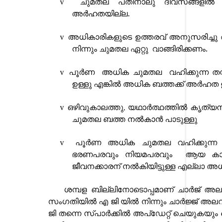
ചുമതല പതിനാലു ദിവസങ്ങളിൽ
v
അ
ർഹതയില്ല
.
അധികാരികളുടെ ഉത്തരവ് അനുസരിച്ചു 
v
നിന്നും ചുമതല ഏറ്റു
വാങ്ങിരിക്കണം.
പൂർണ
അധിക ചുമതല
വഹിക്കുന്ന 
v
ഉള്ളു എങ്കിൽ അധിക ബത്തക്ക് അർഹത ഉണ
ഒഴിവുകാലത്തു
,
യഥാർത്ഥത്തിൽ കൃത്യ
v
ചുമതല ബത്ത ന
ൽകാ
ൻ പാടുള്ളു
പൂർണ അധിക ചുമതല വഹിക്കുന്ന 
v
ഭരണപരവും നിയമപരവും
ആയ കാര
ജീവനക്കാരന് നൽകിയിട്ടുള്ള എല്ലാ അധി
ശമ്പള ബില്ലിനോടൊപ്പമാണ് ചാർജ് അല
സംഗതിയിൽ എ ജി യിൽ നിന്നും ചാർജ്ജ് അലവൻ
ജി തന്നെ സ്പാർക്കിൽ അപ്ഡേറ്റ് ചെയുകയും