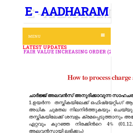
S
E - AADHARAM
k
i
p
t
o
c
o
MENU
n
t
LATEST UPDATES
e
S
\\
FAIR VALUE INCREASING ORDER (220%)
//
LATEST 
n
t
How to process charge 
ചാർജ്ജ് അലവൻസ് അനുദിക്കാവുന്ന സാഹചര
1.ഉയർന്ന
തസ്തികയിലേക്ക് ഒഫിഷ്യേറ്റിംഗ് ആ
അധിക ചുമതല നിലനിർത്തുകയും ചെയ്യു
തസ്തികയിലേക്ക് ശമ്പളം ക്രമപ്പെടുത്താനും അത
ഏറ്റവും കുറഞ്ഞ നിരക്കിന്‍റെ 4
%
(01.12
ആലവൻസായി ലഭിക്കും)