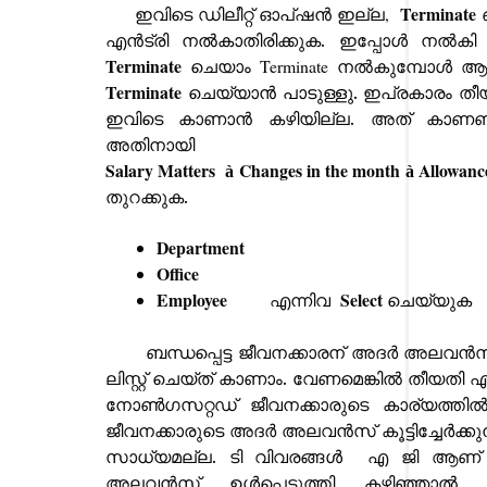
T
erminate
ഇവിടെ ഡിലീറ്റ് ഓപ്ഷൻ ഇല്ല
,
എൻട്രി ന
ൽകാ
തിരിക്കുക. ഇപ്പോൾ നൽക
T
erminate
ചെയാം
T
erminate
നൽകുമ്പോൾ ആ 
T
erminate
ചെയ്യാ
ൻ പാടുള്ളു.
ഇപ്രകാരം ത
ഇവിടെ കാണാൻ കഴിയില്ല. അത് കാണണമ
അതിനായി
Salary Matters
Changes in the month
Allowance
à
à
തുറക്കുക.
Department
Office
Employee
Select
എന്നിവ
ചെയ്യുക
ബന്ധപ്പെട്ട ജീവനക്കാരന് അദർ അലവൻ
ലിസ്റ്റ് ചെയ്ത് കാണാം. വേണമെങ്കിൽ തീയത
നോൺഗസറ്റഡ് ജീവനക്കാരുടെ കാര്യത്തിൽ
ജീവനക്കാരുടെ അദർ അലവൻസ് കൂട്ടിച്ചേ
ർക്ക
സാധ്യമല്ല. ടി വിവരങ്ങ
ൾ
എ ജി ആണ് അ
അലവൻസ് ഉ
ൾ
പ്പെടുത്തി കഴിഞ്ഞാ
ൽ
സ