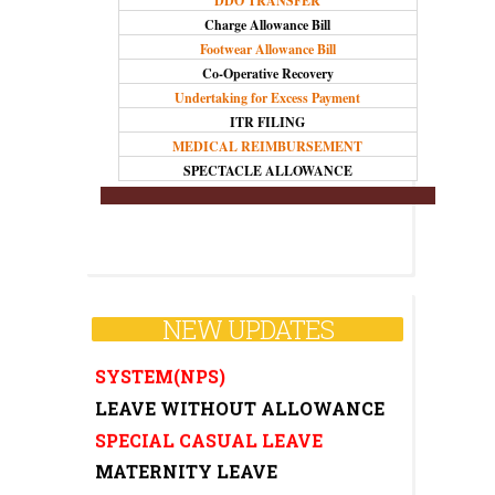
DDO TRANSFER
Charge Allowance Bill
Footwear Allowance Bill
Co-Operative Recovery
TDS/AIR
Undertaking for Excess Payment
ITR FILING
STAMP EXEMPTION ORDERS
MEDICAL REIMBURSEMENT
SPECTACLE ALLOWANCE
REGI. FEE EXEMPTION ORDERS
PENSION
PRISM
NEW UPDATES
NATIONAL PENSION
SYSTEM(NPS)
LEAVE WITHOUT ALLOWANCE
SPECIAL CASUAL LEAVE
MATERNITY LEAVE
PATERNITY LEAVE