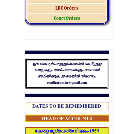
LRC Orders
Court Orders
ഈ സൈറ്റിലെ ഉള്ളടക്കത്തിൽ വന്നിട്ടുള്ള
തെറ്റുകളും അഭിപ്രായങ്ങളും ദയവായി
അറിയിക്കുക; ഇ-മെയിൽ വിലാസം:
eaadharam.in@gmail.com
DATES TO BE REMEMBERED
HEAD OF ACCOUNTS
കേരള മുദ്രപത്രനിയമം-1959