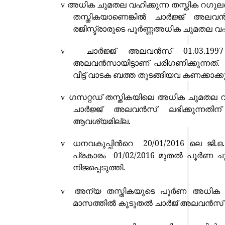
അധിക ചുമതല വഹിക്കുന്ന തസ്തിക റഗുലർ
v
തസ്തികയാണെങ്കി
ൽ ചാ
ർജ്ജ് അലവന്
രജിസ്ട്രാരുടെ പൂ
ർണ്ണഅധിക ചുമതല വഹി
ചാ
ർജ്ജ് അലവന്‍സ് 01.03.199
v
അലവൻസായിട്ടാണ് പരിഗണിക്കുന്നത
വീട്ട് വാടക ബത്ത തുടങ്ങിയവ കണക്കാക്
ഗസറ്റഡ് തസ്തികയിലെ അധിക ചുമതല വ
v
ചാ
ർജ്ജ് അലവന്‍സ് ലഭിക്കുന്നതിന
ആവശ്യമില്ല.
ധനവകുപ്പിന്‍റെ
20/01/2016 ലെ ജി.ഒ.
v
പ്രകാരം
01/02/2016 മുതൽ പൂർണ ച
നിജപ്പെടുത്തി.
അന്യ തസ്തികയുടെ പൂർണ അധിക ച
v
മാസത്തിൽ കൂടുതൽ ചാർജ് അലവൻസ് അ