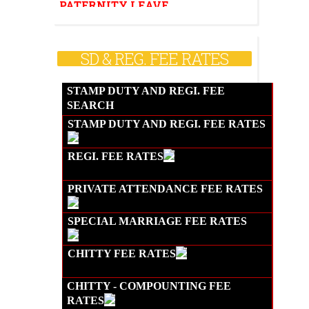
STATE LIFE INSURANCE (SLI)
GROUP INSURANCE SCHEME
(GIS)
SD & REG. FEE RATES
FAMILY BENEFIT SCHEME (FBS)
GPAIS
STAMP DUTY AND REGI. FEE
LTC
SEARCH
HOUSE BUILDING ADVANCE
STAMP DUTY AND REGI. FEE RATES
(HBA)
REGI. FEE RATES
PRIVATE ATTENDANCE
FEE RATES
SPECIAL MARRIAGE FEE RATES
CHITTY FEE RATES
CHITTY - COMPOUNTING FEE
RATES