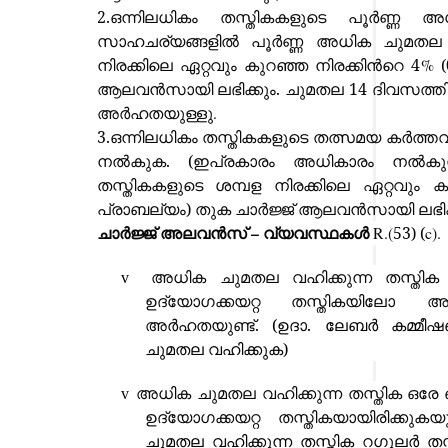
2.ഒന്നിലധികം തസ്തികകളുടെ പൂർണ്ണ
സാഹചര്യങ്ങളിൽ പൂർണ്ണ അധിക ചുമതല ല
നിരക്കിലെ ഏറ്റവും കുറഞ്ഞ നിരക്കിന്‍റെ 4
%
(
ആലവൻസായി ലഭിക്കും. ചുമതല 14 ദിവസത്
അർഹതയുള്ളു
.
3.ഒന്നിലധികം തസ്തികകളുടെ തത്സമയ കർത്ത
നൽകുക. (ഇപ്രകാരം അധികാരം നൽകുന
തസ്തികകളുടെ ശമ്പള നിരക്കിലെ ഏറ്റവും കു
പ്രാബല്യം) തുക ചാർജ്ജ് ആലവൻസായി ലഭിക്
–
ചാർജ്ജ് അലവൻസ്
വ്യവസ്ഥകൾ
R.(
53) (
c).
അധിക ചുമതല വഹിക്കുന്ന തസ്തിക
v
ഉദ്യോഗക്കയറ്റ തസ്തികയിലോ അല്
അ
ർ
ഹതയുണ്ട്.
(ഉദാ. ലേബർ കമ്മീഷണർ
ചുമതല വഹിക്കുക)
അധിക ചുമതല വഹിക്കുന്ന തസ്തിക ഒരേ
v
ഉദ്യോഗക്കയറ്റ തസ്തികയായിരിക്കുക
ചുമതല വഹിക്കുന്ന തസ്തിക റഗുലർ തസ്