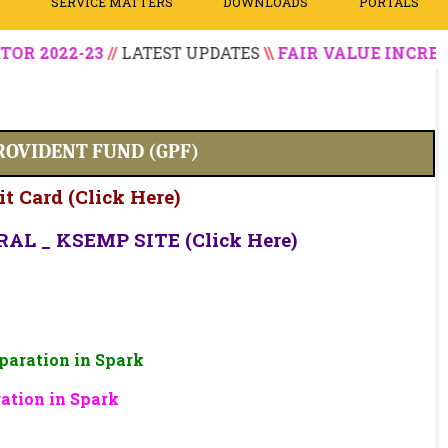
N
SERVICE MATTERS
DOWNLOADS
PORTALS
22-23
//
LATEST UPDATES
\\
FAIR VALUE INCREASING O
ROVIDENT FUND (GPF)
it Card (Click Here)
L _ KSEMP SITE (Click Here)
aration in Spark
ation in Spark