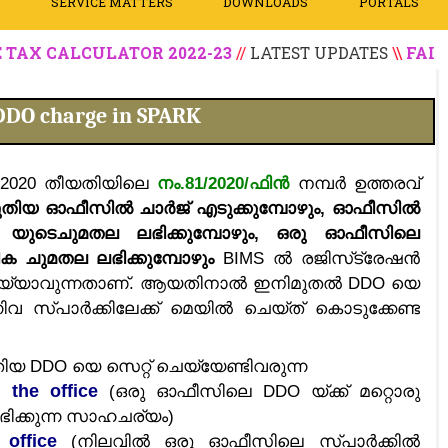
N
SERVICE MATTERS
DOWNLOADS
PORTALS
ALCULATOR 2022-23
//
LATEST UPDATES
\\
FAIR VALUE
DDO charge in SPARK
2/2020 തീയതിയിലെ
നം.81/2020/ഫിൻ
നമ്പർ ഉത്തരവ്
ുതിയ ഓഫീസിൽ ചാർജ് എടുക്കുമ്പോഴും, ഓഫീസിൽ
O യുടെചുമതല ലഭിക്കുമ്പോഴും, ഒരു ഓഫീസിലെ
ിക ചുമതല ലഭിക്കുമ്പോഴും
BIMS ൽ രജിസ്‌ട്രേഷൻ
 ചെയ്യാവുന്നതാണ്. ആയതിനാൽ ഇനിമുതൽ DDO യെ
നിവ സ്പാർക്കിലേക്ക് മെയിൽ ചെയ്ത് കൊടുക്കേണ്ട
O യെ സെറ്റ് ചെയ്യേണ്ടിവരുന്ന
n the office
(ഒരു ഓഫീസിലെ DDO യ്ക്ക് മറ്റൊരു
ക്കുന്ന സാഹചര്യം)
office
(നിലവിൽ ഒരു ഓഫീസിലെ സ്പാർക്കിൽ