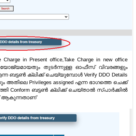
arge in Present office,Take Charge in new office
ുയോജ്യമായതും തുടർന്നുള്ള ഓഫീസ് വിവരങ്ങളും
എന്ന ബട്ടൺ ക്ലിക്ക് ചെയ്യുമ്പോൾ Verify DDO Details
ും അതിലെ Privileges assigned എന്ന ഭാഗത്തെ ചെക്ക്
ത്തി Conform ബട്ടൺ ക്ലിക്ക് ചെയ്താൽ സ്പാർക്കിൽ
് ആകുന്നതാണ്