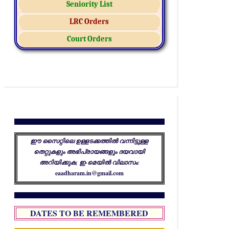
Seniority List
LRC Orders
Court Orders
ഈ സൈറ്റിലെ ഉള്ളടക്കത്തിൽ വന്നിട്ടുള്ള
തെറ്റുകളും അഭിപ്രായങ്ങളും ദയവായി
അറിയിക്കുക; ഇ-മെയിൽ വിലാസം:
eaadharam.in@gmail.com
DATES TO BE REMEMBERED