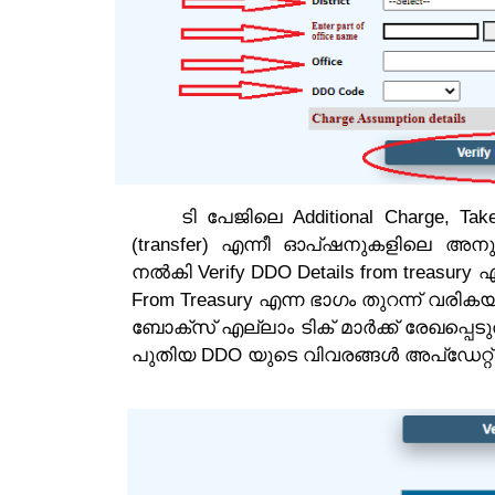
ടി പേജിലെ Additional Charge, Take Ch
(transfer) എന്നീ ഓപ്ഷനുകളിലെ അന
നൽകി Verify DDO Details from treasury 
From Treasury എന്ന ഭാഗം തുറന്ന് വരികയ
ബോക്സ് എല്ലാം ടിക് മാർക്ക് രേഖപ്പെടു
പുതിയ DDO യുടെ വിവരങ്ങൾ അപ്ഡേറ്റ