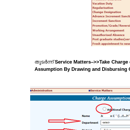
തുടർന്ന്
Service Matters–>>Take Charge
Assumption By Drawing and Disbursing O