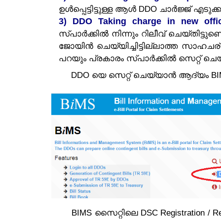
ഉൾപ്പെട്ടിട്ടുള്ള ആൾ DDO ചാർജ്ജ് എടുക
3) DDO Taking charge in new offic
സ്പാർക്കിൽ നിന്നും റിലീവ് ചെയ്തിട്ട
ജോയിൻ ചെയ്യിച്ചിട്ടില്ലാത്ത സാഹച
പറയും പ്രകാരം സ്പാർക്കിൽ സെറ്റ് ചെ
DDO യെ സെറ്റ് ചെയ്യാൻ ആദ്യം BIMS
BIMS സൈറ്റിലെ DSC Registration / R