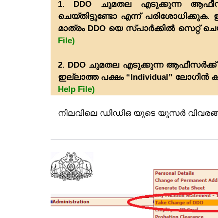
1. DDO ചുമതല എടുക്കുന്ന ആഫീസ
ചെയ്തിട്ടുണ്ടോ എന്ന് പരിശോധിക്കു
മാത്രം DDO യെ സ്പാർക്കിൽ സെറ്റ് ചെ
File)
2. DDO ചുമതല എടുക്കുന്ന ആഫീസർക്ക് 
ഇല്ലാത്ത പക്ഷം “Individual” ലോഗിൻ ക
Help File)
നിലവിലെ ഡിഡിഒ യുടെ യൂസർ വിവരങ്ങ