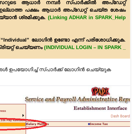
റുടെ ആധാർ നമ്പർ സ്പാർക്കിൽ അപ്ഡേറ്റ്
ക. ഇല്ലാത്ത പക്ഷം ആധാർ അപ്ഡേറ്റ് ചെയ്ത ശേഷം
യ്യാൻ ശ്രമിക്കുക.
(Linking ADHAR in SPARK_Help
“Individual” ലോഗിൻ ഉണ്ടോ എന്ന് പരിശോധിക്കുക.
്രിയറ്റ് ചെയ്യണം
(INDIVIDUAL LOGIN – IN SPARK _
ൾ ഉപയോഗിച്ച് സ്പാർക്ക് ലോഗിൻ ചെയ്യുക