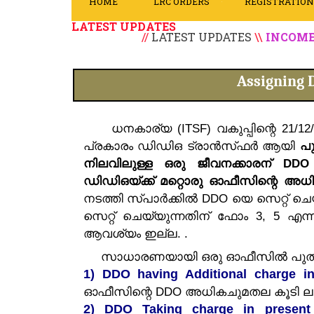
HOME
LRC ORDERS
REGISTRATIO
n
t
LATEST UPDATES
//
LATEST UPDATES
\\
INCOME TAX C
Assigning 
ധനകാര്യ (ITSF) വകുപ്പിന്റെ 21/1
പ്രകാരം ഡിഡിഒ ട്രാൻസ്‌ഫർ ആയി
പ
നിലവിലുള്ള ഒരു ജീവനക്കാരന് DD
ഡിഡിഒയ്ക്ക് മറ്റൊരു ഓഫീസിന്റെ അധ
നടത്തി സ്പാർക്കിൽ DDO യെ സെറ്റ്
സെറ്റ് ചെയ്യുന്നതിന് ഫോം 3, 5 എന്
ആവശ്യം ഇല്ല. .
സാധാരണയായി ഒരു ഓഫീസിൽ പുതിയ DD
1) DDO having Additional charge i
ഓഫീസിന്റെ DDO അധികചുമതല കൂടി ലഭി
2) DDO Taking charge in present 